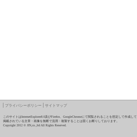
プライバシーポリシー
サイトマップ
このサイトはInternetExplorer8.0及びFirefox、GoogleChromeにて閲覧されることを想定して作
掲載されている文章・画像を無断で流用・複製することは固くお断りしております。
Copyright 2012 © JIN,co.,ltd All Rights Reserved.