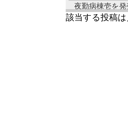
夜勤病棟壱を発
2019/10/17
該当する投稿は
パチンコ・パチ
2017/02/15
福祉・介護用パ
2015/06/23
計数機のホッパ
ラから
2014/04/21
メイドルナイト