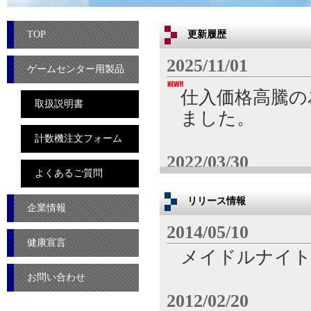
TOP
更新履歴
2025/11/01
ゲームセンター用製品
仕入価格高騰の
取扱説明書
ました。
計数機注文フォーム
2022/03/30
よくあるご質問
リモートメンテナ
リリース情報
はこちらから
企業情報
2014/05/10
健康宣言
2020/01/17
メイドルナイト
リモートメンテナン
お問い合わせ
ドはこちらか
2012/02/20